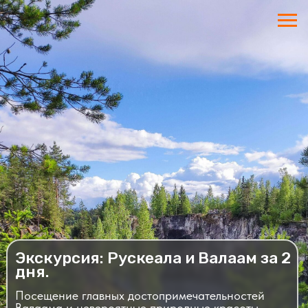
Экскурсия: Рускеала и Валаам за 2
дня.
Посещение главных достопримечательностей
Валаама и невероятные природные красоты