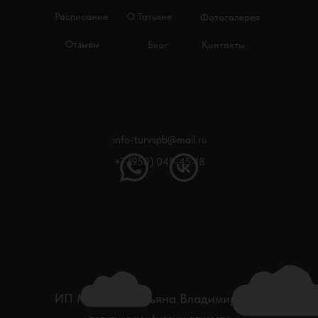
Расписание
О Татьяне
Фотогалерея
Отзывы
Блог
Контакты
info-turvspb@mail.ru
+7 (950) 049-45-18
ИП Макеева Татьяна Владимировна
политика конфиденциальности